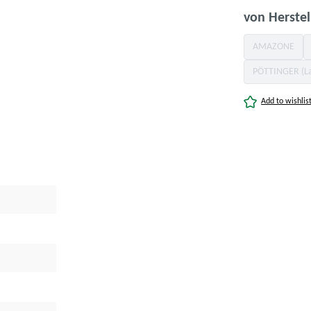
von Herstel
AMAZONE
(Diese Opti
PÖTTINGER (L
(Di
Add to wishlis