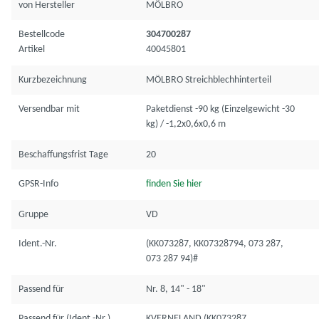
von Hersteller
MÖLBRO
Bestellcode
304700287
Artikel
40045801
Kurzbezeichnung
MÖLBRO Streichblechhinterteil
Versendbar mit
Paketdienst -90 kg (Einzelgewicht -30
kg) / -1,2x0,6x0,6 m
Beschaffungsfrist Tage
20
GPSR-Info
finden Sie hier
Gruppe
VD
Ident.-Nr.
(KK073287, KK07328794, 073 287,
073 287 94)#
Passend für
Nr. 8, 14" - 18"
Passend für (Ident.-Nr.)
KVERNELAND (KK073287,