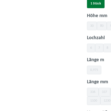
1 Stück
a
Höhe mm
30
80
(Diese Option is
(Diese O
au
Lochzahl
6
7
8
(Diese Option ist
(Diese Opt
(Di
au
Länge m
0,975
(Diese Option 
a
Länge mm
336
337
(Diese Option is
(Diese
1100
1230
(Diese Option i
(Di