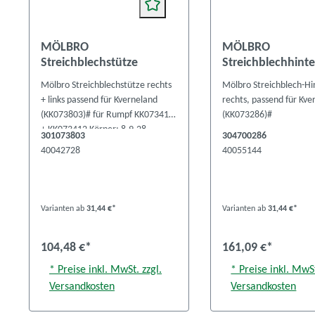
MÖLBRO
MÖLBRO
Streichblechstütze
Streichblechhinte
Mölbro Streichblechstütze rechts
Mölbro Streichblech-Hin
+ links passend für Kverneland
rechts, passend für Kve
(KK073803)# für Rumpf KK073411
(KK073286)#
+ KK073412 Körper: 8,9,28,
301073803
304700286
40042728
40055144
Varianten ab
31,44 €*
Varianten ab
31,44 €*
104,48 €*
161,09 €*
* Preise inkl. MwSt. zzgl.
* Preise inkl. MwSt
Versandkosten
Versandkosten