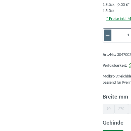
1 Stück,
(0,00 €* 
1 Stück
* Preise inkl. 
Produkt A
Art.-Nr.:
3047002
Verfügbarkeit:
Mölbro Streichble
passend für Kver
a
Breite mm
90
270
(Diese Option is
(Diese 
au
Gebinde