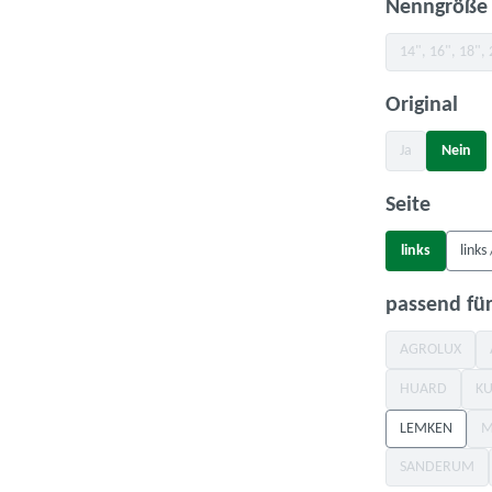
Nenngröße
14", 16", 18", 
(Diese 
aus
Original
Ja
Nein
(Diese Option ist
auswä
Seite
links
links
passend für
AGROLUX
(Diese Optio
HUARD
K
(Diese Option
LEMKEN
M
SANDERUM
(Diese Opti