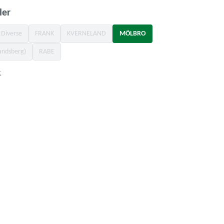
auswählen
ler
Diverse
FRANK
KVERNELAND
MÖLBRO
on ist zurzeit nicht verfügbar.)
(Diese Option ist zurzeit nicht verfügbar.)
(Diese Option ist zurzeit nicht verfügbar.)
(Diese Option ist zurzeit nicht verfügbar.)
andsberg)
RABE
ese Option ist zurzeit nicht verfügbar.)
(Diese Option ist zurzeit nicht verfügbar.)
t