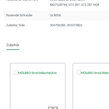
KK07328794, 073 287, 073 287 94)#
Passende Schraube
1x B056
Zubehör Teile
304700286, 301073803
Zubehör
Produktgalerie überspringen