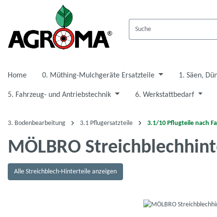
 Hauptinhalt springen
Zur Suche springen
Zur Hauptnavigation springen
Home
0. Müthing-Mulchgeräte Ersatzteile
1. Säen, Dü
5. Fahrzeug- und Antriebstechnik
6. Werkstattbedarf
3. Bodenbearbeitung
3.1 Pflugersatzteile
3.1/10 Pflugteile nach F
MÖLBRO Streichblechhinte
Alle Streichblech-Hinterteile anzeigen
Bildergalerie überspringen