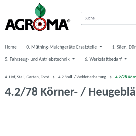
 Hauptinhalt springen
Zur Suche springen
Zur Hauptnavigation springen
Home
0. Müthing-Mulchgeräte Ersatzteile
1. Säen, Dü
5. Fahrzeug- und Antriebstechnik
6. Werkstattbedarf
4. Hof, Stall, Garten, Forst
4.2 Stall- / Weidetierhaltung
4.2/78 Körn
4.2/78 Körner- / Heugeblä