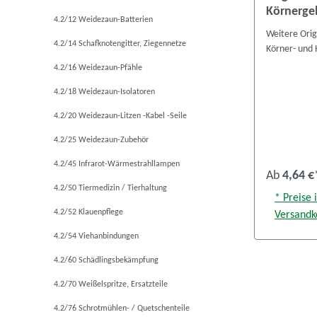
Körnerge
4.2/12 Weidezaun-Batterien
Weitere Orig
4.2/14 Schafknotengitter, Ziegennetze
Körner- und 
4.2/16 Weidezaun-Pfähle
4.2/18 Weidezaun-Isolatoren
4.2/20 Weidezaun-Litzen -Kabel -Seile
4.2/25 Weidezaun-Zubehör
4.2/45 Infrarot-Wärmestrahllampen
Ab
4,64 €
4.2/50 Tiermedizin / Tierhaltung
* Preise 
4.2/52 Klauenpflege
Versandk
4.2/54 Viehanbindungen
4.2/60 Schädlingsbekämpfung
4.2/70 Weißelspritze, Ersatzteile
4.2/76 Schrotmühlen- / Quetschenteile