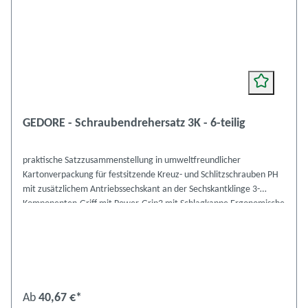
GEDORE - Schraubendrehersatz 3K - 6-teilig
praktische Satzzusammenstellung in umweltfreundlicher
Kartonverpackung für festsitzende Kreuz- und Schlitzschrauben PH
mit zusätzlichem Antriebssechskant an der Sechskantklinge 3-
Komponenten-Griff mit Power-Grip3 mit Schlagkappe Ergonomische
Grifform für präzises, ermüdungsfreies Arbeiten Formschlüssige
Verbindung von Griff und Klinge für optimale Kraftübertragung
Klinge aus GEDORE Molybdän-Vanadium-Plus Stahl vergütet je 1
Kreuzschlitz: PH 1 / PH 2 je 1 Längsschlitz: 4,5 mm / 5,5 mm / 6,5
mm / 8,0 mm Ident.-Nr.: 1878743, SK 2154 PH-06
Ab
40,67 €*