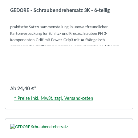
GEDORE - Schraubendrehersatz 3K - 6-teilig
praktische Satzzusammenstellung in umweltfreundlicher
Kartonverpackung für Schlitz- und Kreuzschrauben PH 3-
Komponenten-Griff mit Power-Grip3 mit Aufhängeloch
ergonomische Griffform für präzises, ermüdungsfreies Arbeiten
Formschlüssige Verbindung von Griff und Klinge für optimale
Kraftübertragung Antriebsform-Markierung am Griffende Klinge aus
GEDORE Molybdän-Vanadium-Plus Stahl vergütet je 1 Kreuzschlitz:
PH 1 / PH 2 je 1 Längsschlitz: 4,0 mm / 5,5 mm / 6,5 mm / 8,0 mm
Ident.-Nr.: 1482319, 2150-2160 PH-06
Ab
24,40 €*
* Preise inkl. MwSt. zzgl. Versandkosten