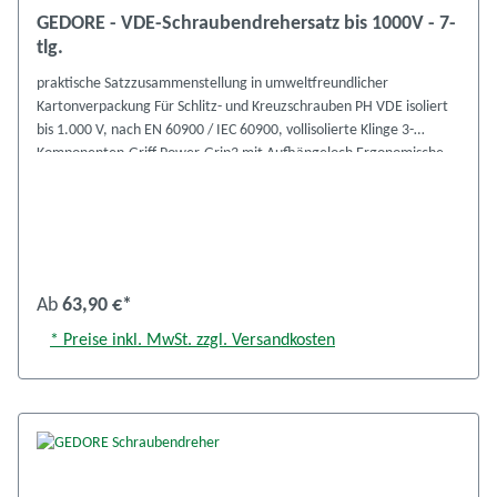
GEDORE - VDE-Schraubendrehersatz bis 1000V - 7-
tlg.
praktische Satzzusammenstellung in umweltfreundlicher
Kartonverpackung Für Schlitz- und Kreuzschrauben PH VDE isoliert
bis 1.000 V, nach EN 60900 / IEC 60900, vollisolierte Klinge 3-
Komponenten-Griff Power-Grip3 mit Aufhängeloch Ergonomische
Griffform für präzises, ermüdungsfreies Arbeiten Formschlüssige
Verbindung von Griff und Klinge für optimale Kraftübertragung
Antriebsform-Markierung am Griffende Klinge aus GEDORE
Molybdän-Vanadium-Plus Stahl vergütet je 1 Stück Kreuzschlitz: PH
0 / PH 1 / PH 2 je 1 Stück Längsschlitz: 2,5 mm / 4,0 mm / 5,5 mm /
6,5 mm Ident.-Nr.: 1616048, VDE 2170-2160 PH-077
Ab
63,90 €*
* Preise inkl. MwSt. zzgl. Versandkosten