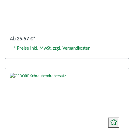
Verbindung von Griff und Klinge für optimale Kraftübertragung
Antriebsform-Markierung am Griffende Klinge aus GEDORE
Molybdän-Vanadium-Plus Stahl vergütet je 1
Schlitzschraubendreher: 4 mm / 5,5 mm / 6,5 mm / 8,0 mm je 1
Kreuzschraubendreher: PZ 1 / PZ 2 Ident.-Nr.: 1482300, 2150-2160
PZ-06
Ab
25,57 €*
* Preise inkl. MwSt. zzgl. Versandkosten