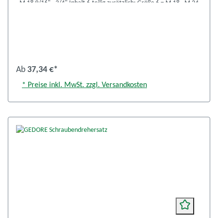
- M 18 9/16" - 3/4" Inhalt 6-teilig zusätzlich: Größe 6 = M 18 - M 24
= 3/4" - 1"
Ab
37,34 €*
* Preise inkl. MwSt. zzgl. Versandkosten