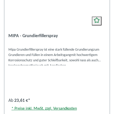
MIPA - Grundierfillerspray
Mipa Grundierfillerspray ist eine stark füllende Grundierungzum
Grundieren und Füllen in einem Arbeitsgangmit hochwertigem
Korrosionsschutz und guter Schleifbarkeit, sowohl nass als auch
trockenchromatfreiauch mit Acryllacken
überlackierbarhochergiebig, schlagfestFCKW-Frei Untergrund:
Eisen, Stahlnicht auf thermoplastischen Untergründen verarbeiten
Vorbehandlung/Reinigung: Vorreinigung mit Mipa Silikonentferner
Verarbeitungsbedingungen: ab +10°C. und bis 80% relative
Luftfeuchtigkeitnicht mit Polyester-Spritzfüller überlackieren
Trockenzeiten: Staubtrocken nach ca. 5 - 10 mingriffest nach ca 15 -
Ab
23,61 €*
20 minSchleifbar nach ca. 30 min Sicherheitsdatenblatt anzeigen
* Preise inkl. MwSt. zzgl. Versandkosten