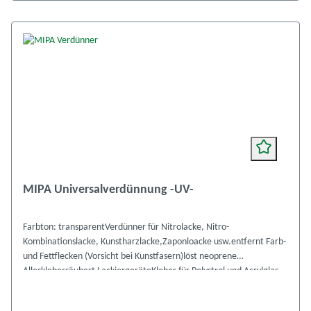
MIPA Universalverdünnung -UV-
Farbton: transparentVerdünner für Nitrolacke, Nitro-
Kombinationslacke, Kunstharzlacke,Zaponloacke usw.entfernt Farb-
und Fettflecken (Vorsicht bei Kunstfasern)löst neoprene
Allesklebersäubert LackiergeräteKleber für Polystrol und Acrylglas
Kennzeichnung VbF Gefahrstoffverordnung, A I leicht entzündlich Xi
Verwendungstabelle MIPA-Verdünnungen Sicherheitsdatenblatt