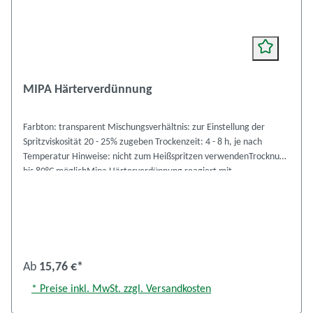
MIPA Härterverdünnung
Farbton: transparent Mischungsverhältnis: zur Einstellung der
Spritzviskosität 20 - 25% zugeben Trockenzeit: 4 - 8 h, je nach
Temperatur Hinweise: nicht zum Heißspritzen verwendenTrocknung
bis 80°C möglichMipa Härterverdünnung reagiert mit
FeuchtigkeitBehälter sofort nach Materialentnahme verschließen
Kennzeichnung VbF Gefahrstoffverordnung, A II entzündlich
Verwendungstabelle MIPA-Verdünnungen 1 Sicherheitsdatenblatt
anzeigen
Ab
15,76 €*
* Preise inkl. MwSt. zzgl. Versandkosten