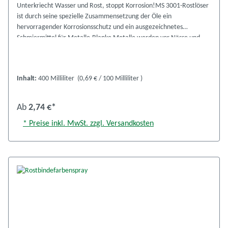
Unterkriecht Wasser und Rost, stoppt Korrosion!MS 3001-Rostlöser
ist durch seine spezielle Zusammensetzung der Öle ein
hervorragender Korrosionsschutz und ein ausgezeichnetes
Schmiermittel für Metalle.Blanke Metalle werden vor Nässe und
Rost geschützt.Quietsch- und Knarrgeräusche werden vermieden
oder beseitigt.Schrauben, Muttern und Bolzen werden
gelockert.Lack, Glas, Gummi und Kunststoffteile werden nicht
Inhalt:
400 Milliliter
(0,69 € / 100 Milliliter )
angegriffen.Verarbeitung:Dose vor Gebrauch gut schüttelnzu
behandelnde Werkstücke dünn einsprühenmeist genügt ein
einmaliges BesprühenSicherheitsdatenblatt
Ab
2,74 €*
anzeigenProduktinformation anzeigen
* Preise inkl. MwSt. zzgl. Versandkosten