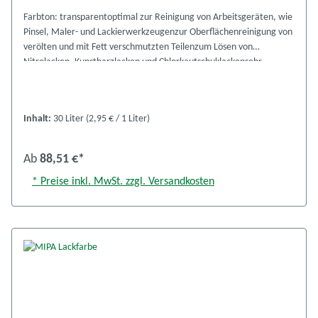
Farbton: transparentoptimal zur Reinigung von Arbeitsgeräten, wie
Pinsel, Maler- und Lackierwerkzeugenzur Oberflächenreinigung von
verölten und mit Fett verschmutzten Teilenzum Lösen von
Nitrolacken, Kunstharzlacken und Chlorkautschuklackensehr
ergiebig, einfach in der Anwendungverdunstet rückstandslos,
fettlösendalte Teilenummer: 332010000Kennzeichnung VbF
Gefahrstoffverordnung, A I leicht entzündlich XiVerwendungstabelle
Inhalt:
30 Liter
(2,95 € / 1 Liter)
MIPA-Verdünnungen Sicherheitsdatenblatt
Ab
88,51 €*
* Preise inkl. MwSt. zzgl. Versandkosten