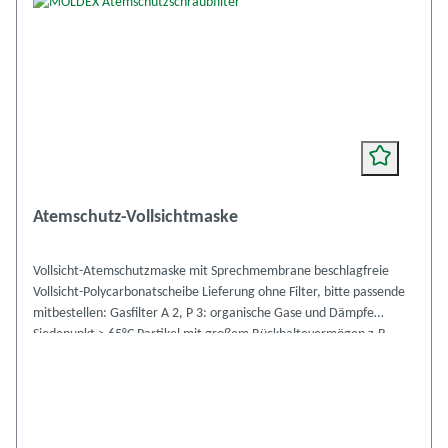
Atemschutz-Vollsichtmaske
Vollsicht-Atemschutzmaske mit Sprechmembrane beschlagfreie
Vollsicht-Polycarbonatscheibe Lieferung ohne Filter, bitte passende
mitbestellen: Gasfilter A 2, P 3: organische Gase und Dämpfe
Siedepunkt > 65°C Partikel mit großem Rückhaltevermögen z.B.
beim Umgang mit Lösungsmittel aus Lacken, Farben und Klebstoffen
Partikelfilter P 3: mit großem Rückhaltevermögen