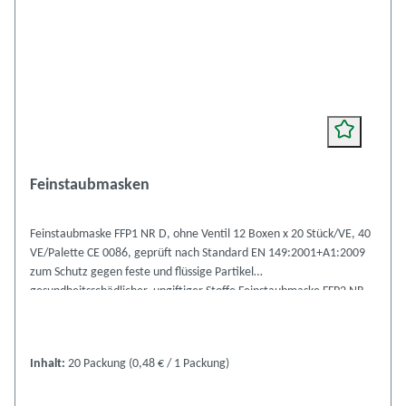
Feinstaubmasken
Feinstaubmaske FFP1 NR D, ohne Ventil 12 Boxen x 20 Stück/VE, 40
VE/Palette CE 0086, geprüft nach Standard EN 149:2001+A1:2009
zum Schutz gegen feste und flüssige Partikel
gesundheitsschädlicher, ungiftiger Stoffe Feinstaubmaske FFP2 NR
D, mit Ventil 12 Boxen x 10 Stück/VE, 40 VE/Palette CE 0086,
geprüft nach Standard EN 149:2001+A1:2009 zum Schutz gegen
feste und flüssige Partikel gesundheitsschädlicher, mindergiftiger
Inhalt:
20 Packung
(0,48 € / 1 Packung)
Stoffe, z.B. Kalk, Glasfasern, Holz-, Blei-, Chromstaub, Eisenoxid,
quarzhaltige Stäube, Asbestfasern, Stäube von Metallen