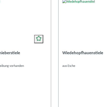
ieberstiele
Wiedehopfhauenstiele
reibung vorhanden
aus Esche