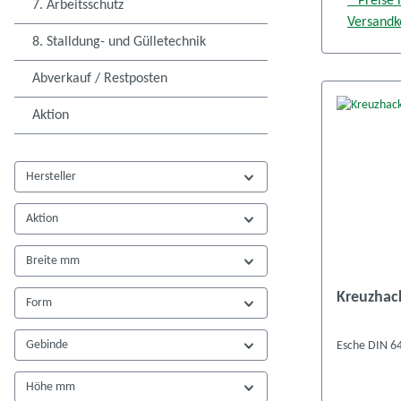
* Preise 
7. Arbeitsschutz
Versandk
8. Stalldung- und Gülletechnik
Abverkauf / Restposten
Aktion
Hersteller
Aktion
Breite mm
Kreuzhack
Form
Gebinde
Esche DIN 64
Höhe mm