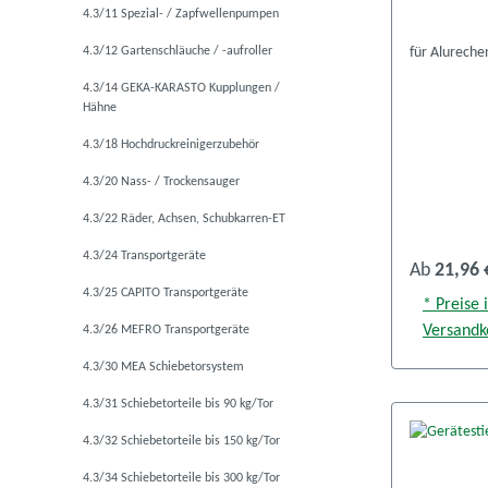
4.3/11 Spezial- / Zapfwellenpumpen
4.3/12 Gartenschläuche / -aufroller
für Alurech
4.3/14 GEKA-KARASTO Kupplungen /
Hähne
4.3/18 Hochdruckreinigerzubehör
4.3/20 Nass- / Trockensauger
4.3/22 Räder, Achsen, Schubkarren-ET
4.3/24 Transportgeräte
Ab
21,96 
4.3/25 CAPITO Transportgeräte
* Preise 
Versandk
4.3/26 MEFRO Transportgeräte
4.3/30 MEA Schiebetorsystem
4.3/31 Schiebetorteile bis 90 kg/Tor
4.3/32 Schiebetorteile bis 150 kg/Tor
4.3/34 Schiebetorteile bis 300 kg/Tor