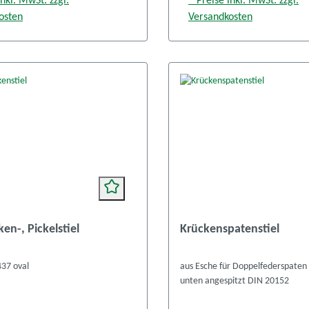
inkl. MwSt. zzgl.
* Preise inkl. MwSt. zzgl.
osten
Versandkosten
en-, Pickelstiel
Krückenspatenstiel
37 oval
aus Esche für Doppelfederspate
unten angespitzt DIN 20152