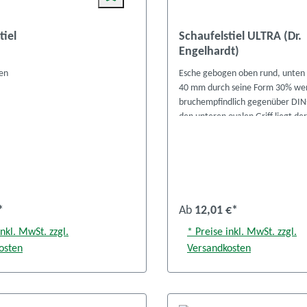
tiel
Schaufelstiel ULTRA (Dr.
Engelhardt)
en
Esche gebogen oben rund, unten 
40 mm durch seine Form 30% we
bruchempfindlich gegenüber DIN-
den unteren ovalen Griff liegt der 
der Hand erleichtert durch die B
Arbeiten Pat.-Nr. 20 2004 008 40
*
Ab
12,01 €*
inkl. MwSt. zzgl.
* Preise inkl. MwSt. zzgl.
osten
Versandkosten