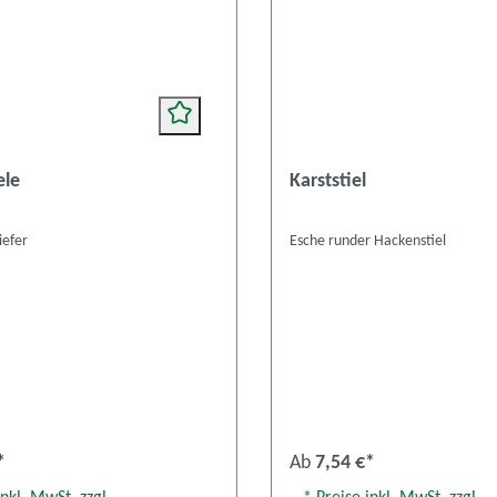
ele
Karststiel
iefer
Esche runder Hackenstiel
*
Ab
7,54 €*