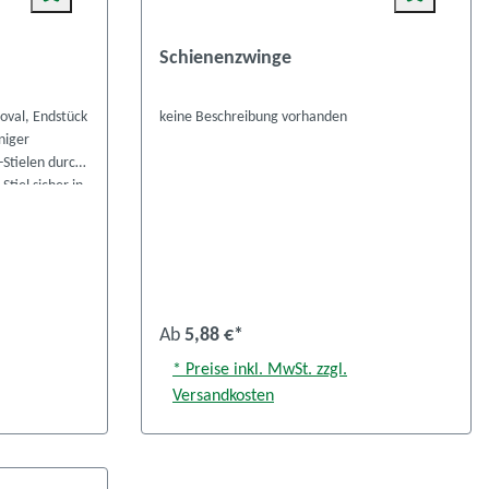
Schienenzwinge
oval, Endstück
keine Beschreibung vorhanden
niger
Stielen durch
Stiel sicher in
iegung das
5.8
Ab
5,88 €*
* Preise inkl. MwSt. zzgl.
Versandkosten