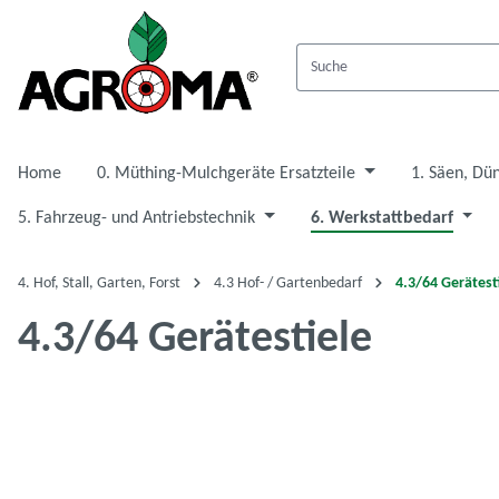
 Hauptinhalt springen
Zur Suche springen
Zur Hauptnavigation springen
Home
0. Müthing-Mulchgeräte Ersatzteile
1. Säen, Dü
5. Fahrzeug- und Antriebstechnik
6. Werkstattbedarf
4. Hof, Stall, Garten, Forst
4.3 Hof- / Gartenbedarf
4.3/64 Gerätest
4.3/64 Gerätestiele