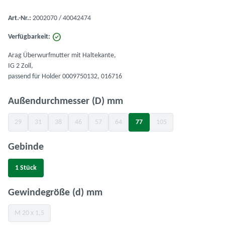
Art.-Nr.:
2002070 / 40042474
Verfügbarkeit:
Arag Überwurfmutter mit Haltekante,
IG 2 Zoll,
passend für Holder 0009750132, 016716
auswählen
Außendurchmesser (D) mm
29
31
38
46
57
64
77
105
(Diese Option ist zurzeit nicht verfügbar.)
(Diese Option ist zurzeit nicht verfügbar.)
(Diese Option ist zurzeit nicht verfügbar.)
(Diese Option ist zurzeit nicht verfügbar.)
(Diese Option ist zurzeit nicht verfügbar.)
(Diese Option ist zurzeit nicht verfügbar.)
(Diese Option ist zurzeit nicht verf
(Diese Option ist zurzeit n
auswählen
Gebinde
1 Stück
(Diese Option ist zurzeit nicht verfügbar.)
auswählen
Gewindegröße (d) mm
M 20 x 1,5
(Diese Option ist zurzeit nicht verfügbar.)