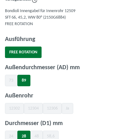
Bondioli Innengabel für Innenrohr 12509
SFT-S6, 45,2, WW 80° (2150G6884)
FREE ROTATION
auswählen
Ausführung
FREE ROTATION
auswählen
Außendurchmesser (AD) mm
73
89
(Diese Option ist zurzeit nicht verfügbar.)
auswählen
Außenrohr
12302
12304
12306
Ja
(Diese Option ist zurzeit nicht verfügbar.)
(Diese Option ist zurzeit nicht verfügbar.)
(Diese Option ist zurzeit nicht verfügbar.)
(Diese Option ist zurzeit nicht verfügbar.)
auswählen
Durchmesser (D1) mm
24
28
48
58,6
(Diese Option ist zurzeit nicht verfügbar.)
(Diese Option ist zurzeit nicht verfügbar.)
(Diese Option ist zurzeit nicht verfügbar.)