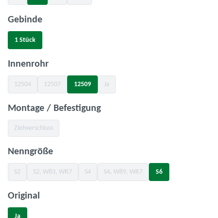
auswählen
Gebinde
1 Stück
auswählen
Innenrohr
12504
12507
12509
Ja
(Diese Option ist zurzeit nicht verfügbar.)
(Diese Option ist zurzeit nicht verfügbar.)
(Diese Option ist zurzeit nicht verfügbar.)
auswählen
Montage / Befestigung
Ziehverschluss
(Diese Option ist zurzeit nicht verfügbar.)
auswählen
Nenngröße
S2
S2, W83, WR7
S4
S4, W89, WR7
S6
(Diese Option ist zurzeit nicht verfügbar.)
(Diese Option ist zurzeit nicht verfügbar.)
(Diese Option ist zurzeit nicht verfügbar.)
(Diese Option ist zurzeit nicht verfügbar.
auswählen
Original
Ja