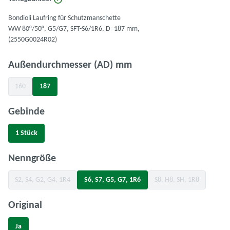
Bondioli Laufring für Schutzmanschette
WW 80°/50°, G5/G7, SFT-S6/1R6, D=187 mm,
(2550G0024R02)
auswählen
Außendurchmesser (AD) mm
160
187
(Diese Option ist zurzeit nicht verfügbar.)
auswählen
Gebinde
1 Stück
auswählen
Nenngröße
S2, S4, G2, G4, 1R4
S6, S7, G5, G7, 1R6
S8, H8, SH, 1R8
(Diese Option ist zurzeit nicht verfügbar.)
(Diese Option ist zurz
auswählen
Original
Ja