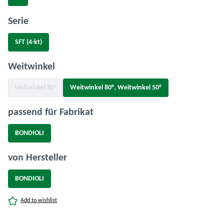
auswählen
Serie
SFT (4-kt)
auswählen
Weitwinkel
Weitwinkel 80°
Weitwinkel 80°, Weitwinkel 50°
(Diese Option ist zurzeit nicht verfügbar.)
auswählen
passend für Fabrikat
BONDIOLI
auswählen
von Hersteller
BONDIOLI
Add to wishlist