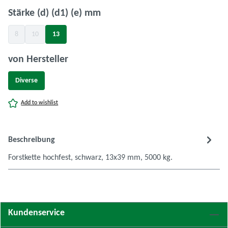
auswählen
Stärke (d) (d1) (e) mm
8
10
13
(Diese Option ist zurzeit nicht verfügbar.)
(Diese Option ist zurzeit nicht verfügbar.)
auswählen
von Hersteller
Diverse
Add to wishlist
Beschreibung
Forstkette hochfest, schwarz, 13x39 mm, 5000 kg.
Kundenservice