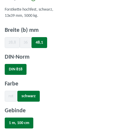
Forstkette hochfest, schwarz,
13x39 mm, 5000 kg.
auswählen
Breite (b) mm
28,8
36
48,1
(Diese Option ist zurzeit nicht verfügbar.)
(Diese Option ist zurzeit nicht verfügbar.)
auswählen
DIN-Norm
DIN 818
auswählen
Farbe
rot
schwarz
(Diese Option ist zurzeit nicht verfügbar.)
auswählen
Gebinde
1 m, 100 cm