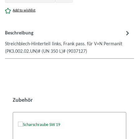
Add to wishlist
Beschreibung
Streichblech-Hinterteil links, Frank pass. für V+N Permanit
(PK3.002.02.UN)# (UN 350 L)# (9037127)
Produktgalerie überspringen
Zubehör