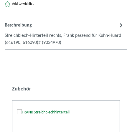
Add to wishlist
Beschreibung
Streichblech-Hinterteil rechts, Frank passend für Kuhn-Huard
(616190, 616090)# (9034970)
Produktgalerie überspringen
Zubehör