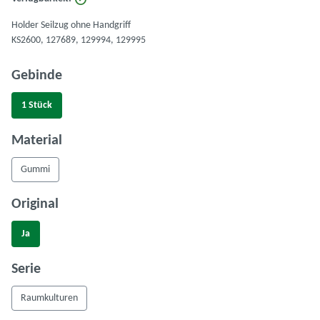
Holder Seilzug ohne Handgriff
KS2600, 127689, 129994, 129995
auswählen
Gebinde
1 Stück
auswählen
Material
Gummi
auswählen
Original
Ja
auswählen
Serie
Raumkulturen