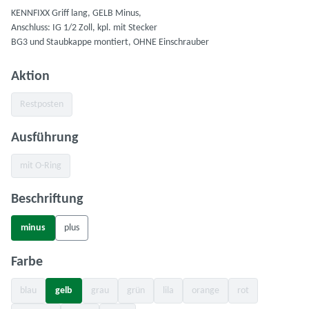
KENNFIXX Griff lang, GELB Minus,
Anschluss: IG 1/2 Zoll, kpl. mit Stecker
BG3 und Staubkappe montiert, OHNE Einschrauber
auswählen
Aktion
Restposten
(Diese Option ist zurzeit nicht verfügbar.)
auswählen
Ausführung
mit O-Ring
(Diese Option ist zurzeit nicht verfügbar.)
auswählen
Beschriftung
minus
plus
auswählen
Farbe
blau
gelb
grau
grün
lila
orange
rot
(Diese Option ist zurzeit nicht verfügbar.)
(Diese Option ist zurzeit nicht verfügbar.)
(Diese Option ist zurzeit nicht verfügbar.)
(Diese Option ist zurzeit nicht verfügbar.)
(Diese Option ist zurzeit nicht 
(Diese Option ist zu