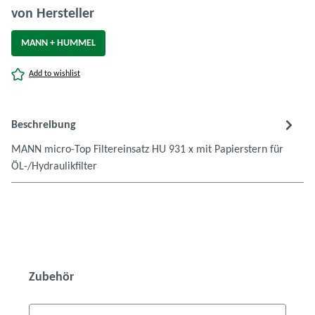
auswählen
von Hersteller
MANN + HUMMEL
(Diese Option ist zurzeit nicht verfügbar.)
Add to wishlist
Beschreibung
MANN micro-Top Filtereinsatz HU 931 x mit Papierstern für
ÖL-/Hydraulikfilter
Produktgalerie überspringen
Zubehör