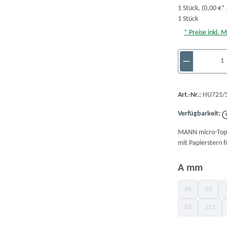
1 Stück,
(0,00 €* 
1 Stück
* Preise inkl. 
Produkt A
Art.-Nr.:
HU721/5
Verfügbarkeit:
MANN micro-Top F
mit Papierstern f
ausw
A mm
46
53
(Diese Option is
(Diese O
83
113
(Diese Option is
(Diese 