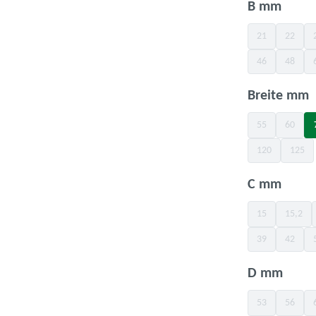
ausw
B mm
21
22
(Diese Option is
(Diese O
46
48
(Diese Option is
(Diese O
a
Breite mm
55
60
(Diese Option is
(Diese O
120
125
(Diese Option is
(Diese
ausw
C mm
15
15,2
(Diese Option is
(Diese 
39
42
(Diese Option is
(Diese O
ausw
D mm
53
56
(Diese Option is
(Diese O