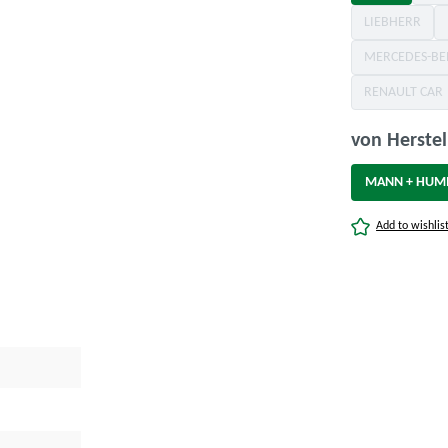
LIEBHERR
(Diese Optio
MERCEDES-BE
(Die
RENAULT CAR
(Diese Op
von Herstel
MANN + HUM
Add to wishlis