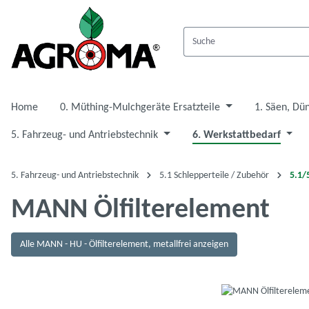
 Hauptinhalt springen
Zur Suche springen
Zur Hauptnavigation springen
Home
0. Müthing-Mulchgeräte Ersatzteile
1. Säen, Dü
5. Fahrzeug- und Antriebstechnik
6. Werkstattbedarf
5. Fahrzeug- und Antriebstechnik
5.1 Schlepperteile / Zubehör
5.1/
MANN Ölfilterelement
Alle MANN - HU - Ölfilterelement, metallfrei anzeigen
Bildergalerie überspringen