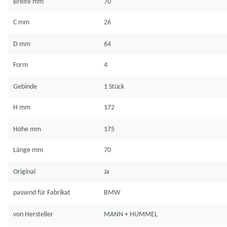
Breite mm
70
C mm
26
D mm
64
Form
4
Gebinde
1 Stück
H mm
172
Höhe mm
175
Länge mm
70
Original
Ja
passend für Fabrikat
BMW
von Hersteller
MANN + HUMMEL