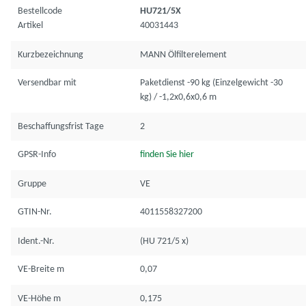
Bestellcode
HU721/5X
Artikel
40031443
Kurzbezeichnung
MANN Ölfilterelement
Versendbar mit
Paketdienst -90 kg (Einzelgewicht -30
kg) / -1,2x0,6x0,6 m
Beschaffungsfrist Tage
2
GPSR-Info
finden Sie hier
Gruppe
VE
GTIN-Nr.
4011558327200
Ident.-Nr.
(HU 721/5 x)
VE-Breite m
0,07
VE-Höhe m
0,175