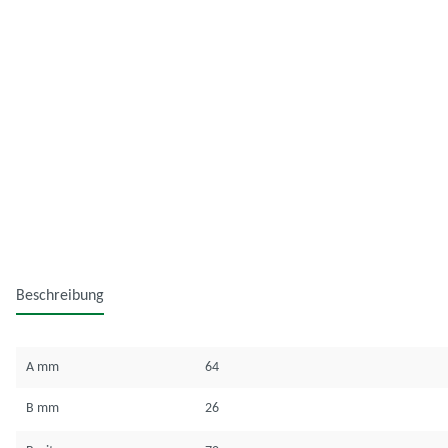
Beschreibung
A mm
64
B mm
26