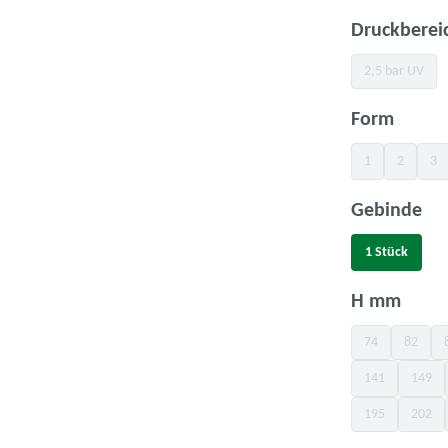
Druckberei
2,5 bar UV
(Diese Opti
auswä
Form
1
2
3
(Diese Option ist
(Diese Opt
(Di
au
Gebinde
1 Stück
ausw
H mm
74
82
(Diese Option is
(Diese O
141
149
(Diese Option is
(Diese
195
202
(Diese Option is
(Diese