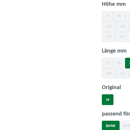
a
Höhe mm
75
80
(Diese Option is
(Diese O
145
150
(Diese Option is
(Diese
270
305
(Diese Option is
(Diese
a
Länge mm
55
60
(Diese Option is
(Diese O
120
125
(Diese Option is
(Diese
aus
Original
Ja
passend für
BMW
BM