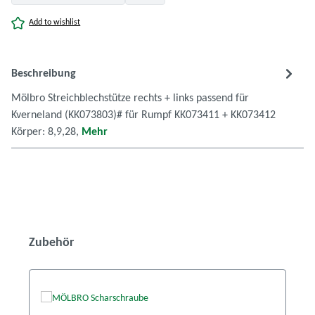
Add to wishlist
Beschreibung
Mölbro Streichblechstütze rechts + links passend für
Kverneland (KK073803)# für Rumpf KK073411 + KK073412
Körper: 8,9,28,
Mehr
Produktgalerie überspringen
Zubehör