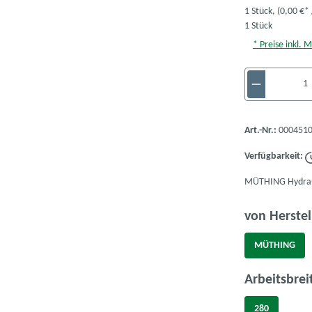
1 Stück,
(0,00 €* 
1 Stück
* Preise inkl. 
Produkt A
Art.-Nr.:
0004510
Verfügbarkeit:
MÜTHING Hydrau
von Herstel
MÜTHING
Arbeitsbrei
280