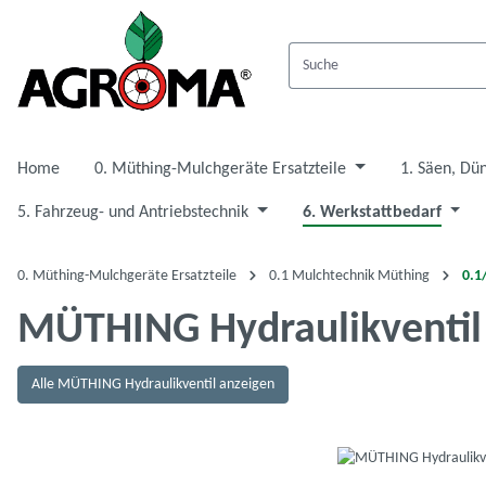
 Hauptinhalt springen
Zur Suche springen
Zur Hauptnavigation springen
Home
0. Müthing-Mulchgeräte Ersatzteile
1. Säen, Dü
5. Fahrzeug- und Antriebstechnik
6. Werkstattbedarf
0. Müthing-Mulchgeräte Ersatzteile
0.1 Mulchtechnik Müthing
0.1
MÜTHING Hydraulikventil
Alle MÜTHING Hydraulikventil anzeigen
Bildergalerie überspringen