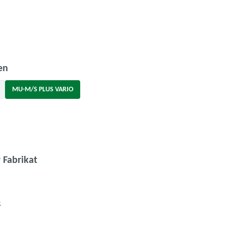
swählen
auswählen
en
MU-M/S PLUS VARIO
tion ist zurzeit nicht verfügbar.)
wählen
auswählen
 Fabrikat
t