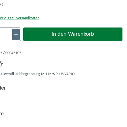
/ )
MwSt. zzgl. Versandkosten
nzahl: Gib den gewünschten Wert ein oder ben
In den Warenkorb
5 / 00045105
likventil Hubbegrenzung MU-M/S PLUS VARIO
auswählen
ler
auswählen
te