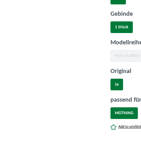
au
Gebinde
1 Stück
Modellreih
MU-L/S VARIO
(Diese Op
aus
Original
Ja
passend für
MÜTHING
Add to wishlis