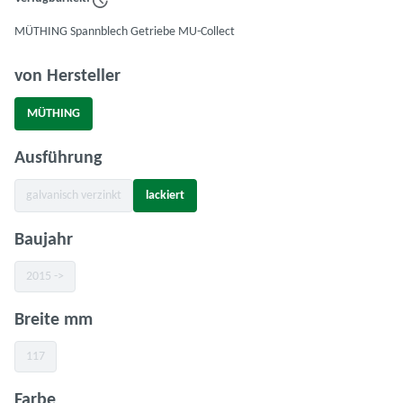
MÜTHING Spannblech Getriebe MU-Collect
auswählen
von Hersteller
MÜTHING
auswählen
Ausführung
galvanisch verzinkt
lackiert
(Diese Option ist zurzeit nicht verfügbar.)
auswählen
Baujahr
2015 ->
(Diese Option ist zurzeit nicht verfügbar.)
auswählen
Breite mm
117
(Diese Option ist zurzeit nicht verfügbar.)
auswählen
Farbe