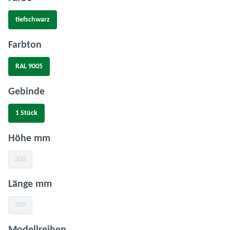
tiefschwarz
auswählen
Farbton
RAL 9005
auswählen
Gebinde
1 Stück
auswählen
Höhe mm
200
(Diese Option ist zurzeit nicht verfügbar.)
auswählen
Länge mm
309
(Diese Option ist zurzeit nicht verfügbar.)
auswählen