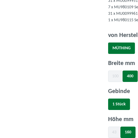
31 x MU0099951 
7 x MU980109 Se
31 x MU0099961 
1 x MU980115 Se
von Herstel
MÜTHING
a
Breite mm
100
400
(Diese Option is
au
Gebinde
1 Stück
a
Höhe mm
43
160
(Diese Option is