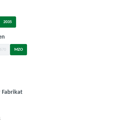
uswählen
2035
t zurzeit nicht verfügbar.)
 Option ist zurzeit nicht verfügbar.)
auswählen
en
670
MZO
Option ist zurzeit nicht verfügbar.)
wählen
auswählen
 Fabrikat
t