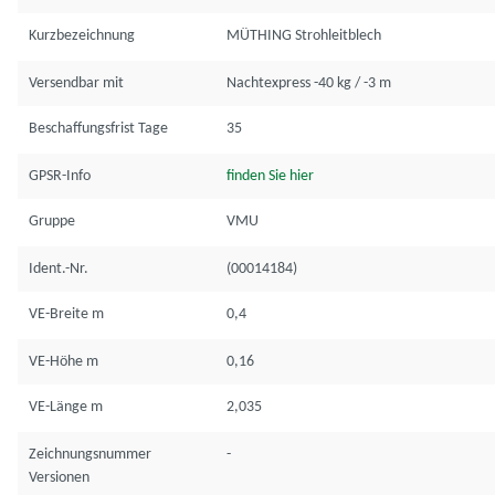
Kurzbezeichnung
MÜTHING Strohleitblech
Versendbar mit
Nachtexpress -40 kg / -3 m
Beschaffungsfrist Tage
35
GPSR-Info
finden Sie hier
Gruppe
VMU
Ident.-Nr.
(00014184)
VE-Breite m
0,4
VE-Höhe m
0,16
VE-Länge m
2,035
Zeichnungsnummer
-
Versionen