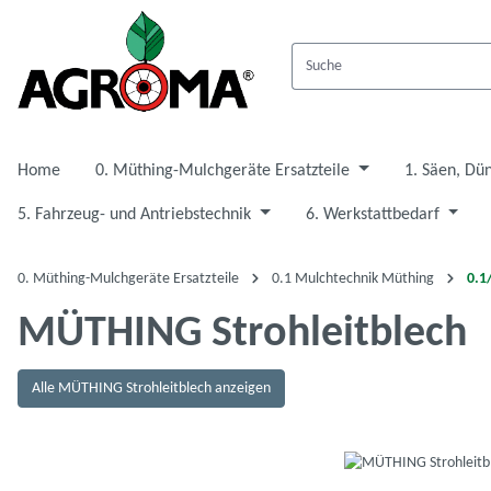
 Hauptinhalt springen
Zur Suche springen
Zur Hauptnavigation springen
Home
0. Müthing-Mulchgeräte Ersatzteile
1. Säen, Dü
5. Fahrzeug- und Antriebstechnik
6. Werkstattbedarf
0. Müthing-Mulchgeräte Ersatzteile
0.1 Mulchtechnik Müthing
0.1
MÜTHING Strohleitblech
Alle MÜTHING Strohleitblech anzeigen
Bildergalerie überspringen