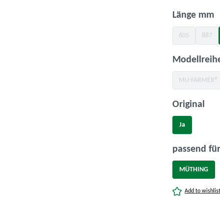
a
Länge mm
605
887
(Diese Option is
(Diese
Modellreih
MU-FARMER® 
(Diese 
aus
Original
Ja
passend für
MÜTHING
Add to wishlis