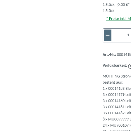
1 Stück,
(0,00 €* 
1 Stück
* Preise inkl. 
Produkt A
Art.-Nr.:
0001418
Verfügbarkeit:
MÜTHING Strohl
besteht aus:
1 x 00014183 Bl
3 x 00014179 Lei
3 x 00014180 Lei
3 x 00014181 Lei
3 x 00014182 Lei
8 x MU0099999 U
24 x MU980107 F