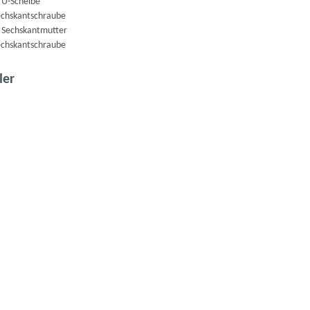
U-Scheibe
chskantschraube
Sechskantmutter
chskantschraube
auswählen
ler
uswählen
t zurzeit nicht verfügbar.)
swählen
uswählen
t zurzeit nicht verfügbar.)