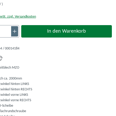
/ )
MwSt. zzgl. Versandkosten
nzahl: Gib den gewünschten Wert ein oder ben
In den Warenkorb
4 / 00014184
eitblech MZO
ech ca. 2000mm
twinkel hinten LINKS
twinkel hinten RECHTS
twinkel vorne LINKS
twinkel vorne RECHTS
-Scheibe
lachrundschraube