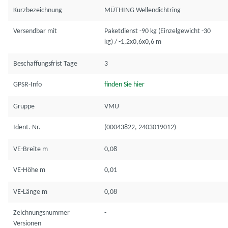
Kurzbezeichnung
MÜTHING Wellendichtring
Versendbar mit
Paketdienst -90 kg (Einzelgewicht -30
kg) / -1,2x0,6x0,6 m
Beschaffungsfrist Tage
3
GPSR-Info
finden Sie hier
Gruppe
VMU
Ident.-Nr.
(00043822, 2403019012)
VE-Breite m
0,08
VE-Höhe m
0,01
VE-Länge m
0,08
Zeichnungsnummer
-
Versionen