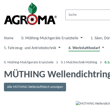
 Hauptinhalt springen
Zur Suche springen
Zur Hauptnavigation springen
Home
0. Müthing-Mulchgeräte Ersatzteile
1. Säen, Dü
5. Fahrzeug- und Antriebstechnik
6. Werkstattbedarf
0. Müthing-Mulchgeräte Ersatzteile
0.1 Mulchtechnik Müthing
0.1
MÜTHING Wellendichtrin
Alle MÜTHING Wellenluftblech anzeigen
Bildergalerie überspringen