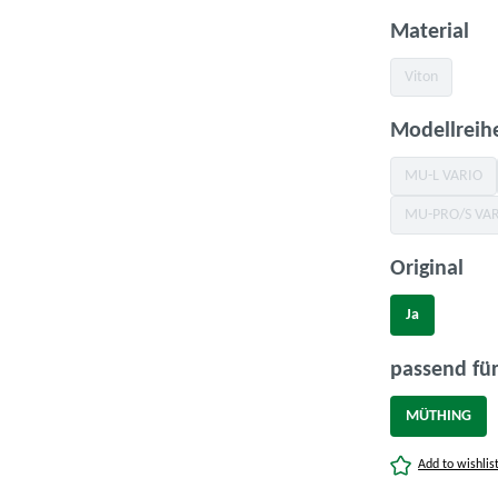
au
Material
Viton
(Diese Option i
Modellreih
MU-L VARIO
(Diese Opt
MU-PRO/S VA
(Diese 
aus
Original
Ja
passend für
MÜTHING
Add to wishlis