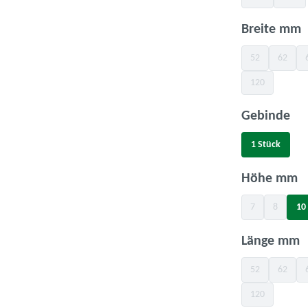
(Diese Option is
(Diese
a
Breite mm
52
62
(Diese Option is
(Diese O
120
(Diese Option is
au
Gebinde
1 Stück
a
Höhe mm
7
8
10
(Diese Option ist
(Diese Opt
a
Länge mm
52
62
(Diese Option is
(Diese O
120
(Diese Option is