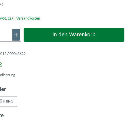
/ )
MwSt. zzgl. Versandkosten
nzahl: Gib den gewünschten Wert ein oder ben
In den Warenkorb
012 / 00043822
dichtring
auswählen
ler
ÜTHING
auswählen
te