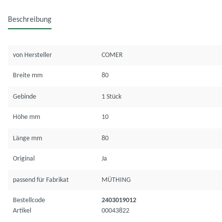
Beschreibung
von Hersteller
COMER
Breite mm
80
Gebinde
1 Stück
Höhe mm
10
Länge mm
80
Original
Ja
passend für Fabrikat
MÜTHING
Bestellcode
2403019012
Artikel
00043822