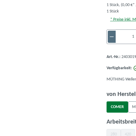
1 Stück,
(0,00 €* 
1 Stück
* Preise inkl. 
Produkt A
Art.-Nr.:
2403019
Verfügbarkeit:
MÜTHING Wellen
von Herstel
COMER
M
Arbeitsbrei
280
420