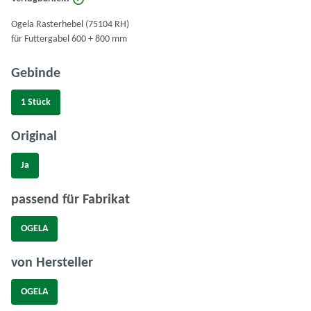
Ogela Rasterhebel (75104 RH)
für Futtergabel 600 + 800 mm
auswählen
Gebinde
1 Stück
auswählen
Original
Ja
auswählen
passend für Fabrikat
OGELA
auswählen
von Hersteller
OGELA