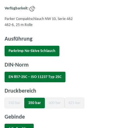
Verfügbarkeit:
Parker Compaktschlauch NW 10, Serie 462
462-6, 25 m Rolle
auswählen
Ausführung
Parkrimp No-Skive Schlauch
auswählen
DIN-Norm
EN 857-2SC – ISO 11237 Typ 2SC
auswählen
Druckbereich
310 bar
350 bar
400 bar
425 bar
(Diese Option ist zurzeit nicht verfügbar.)
(Diese Option ist zurzeit nicht verfügbar.)
(Diese Option ist zurzeit nicht verfügba
auswählen
Gebinde