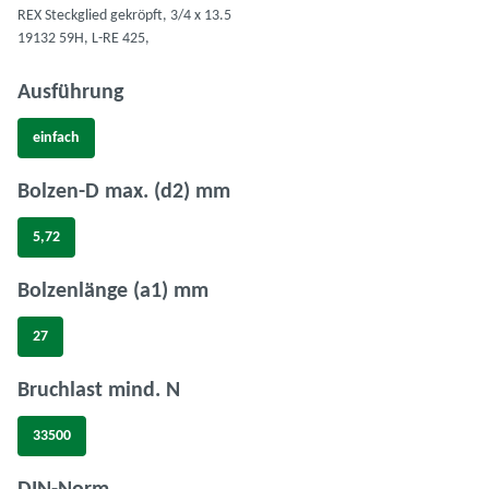
REX Steckglied gekröpft, 3/4 x 13.5
19132 59H, L-RE 425,
auswählen
Ausführung
einfach
auswählen
Bolzen-D max. (d2) mm
5,72
auswählen
Bolzenlänge (a1) mm
27
auswählen
Bruchlast mind. N
33500