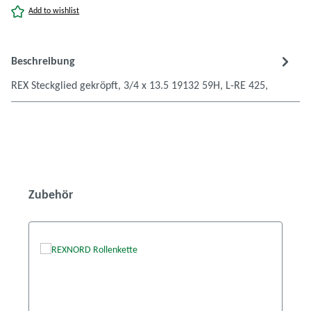
Add to wishlist
Beschreibung
REX Steckglied gekröpft, 3/4 x 13.5 19132 59H, L-RE 425,
Produktgalerie überspringen
Zubehör