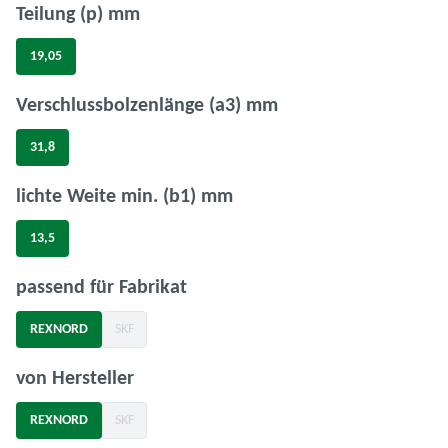
auswählen
Teilung (p) mm
19,05
auswählen
Verschlussbolzenlänge (a3) mm
31,8
auswählen
lichte Weite min. (b1) mm
13,5
auswählen
passend für Fabrikat
REXNORD
SKF
(Diese Option ist zurzeit nicht verfügbar.)
auswählen
von Hersteller
REXNORD
SKF
(Diese Option ist zurzeit nicht verfügbar.)