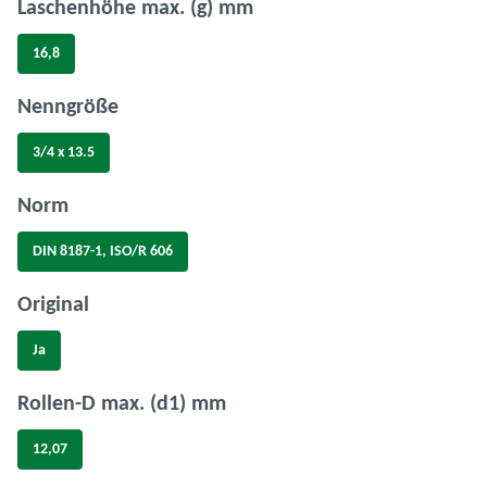
auswählen
Laschenhöhe max. (g) mm
16,8
auswählen
Nenngröße
3/4 x 13.5
auswählen
Norm
DIN 8187-1, ISO/R 606
auswählen
Original
Ja
auswählen
Rollen-D max. (d1) mm
12,07