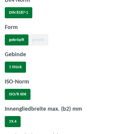
auswählen
DIN-Norm
DIN 8187-1
auswählen
Form
gekröpft
gerade
(Diese Option ist zurzeit nicht verfügbar.)
auswählen
Gebinde
1 Stück
auswählen
ISO-Norm
ISO/R 606
auswählen
Innengliedbreite max. (b2) mm
19,4