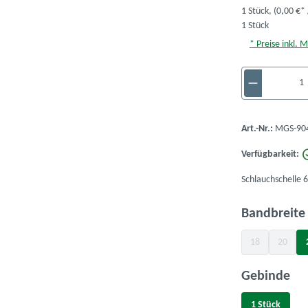
1 Stück,
(0,00 €* 
1 Stück
* Preise inkl. 
Produkt A
Art.-Nr.:
MGS-904
Verfügbarkeit:
Schlauchschelle 
Bandbreit
18
20
(Diese Option is
(Diese O
au
Gebinde
1 Stück