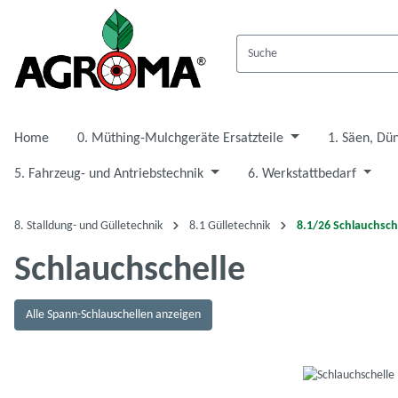
 Hauptinhalt springen
Zur Suche springen
Zur Hauptnavigation springen
Home
0. Müthing-Mulchgeräte Ersatzteile
1. Säen, Dü
5. Fahrzeug- und Antriebstechnik
6. Werkstattbedarf
8. Stalldung- und Gülletechnik
8.1 Gülletechnik
8.1/26 Schlauchsch
Schlauchschelle
Alle Spann-Schlauschellen anzeigen
Bildergalerie überspringen