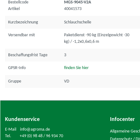
Bestellcode
MGS-9045-V2A
Artikel
40041573
Kurzbezeichnung
Schlauchschelle
Versendbar mit
Paketdienst -90 kg (Einzelgewicht -30
kg) / -1,2x0,6x0,6 m
Beschaffungsfrist Tage
3
GPSR-Info
finden Sie hier
Gruppe
VD
Kundenservice
Infocenter
E-Mail info@agroma.de
Allgemeine Gesc
Tel. +49 (0) 98 48 / 96 934 70
Datenschutz / Di