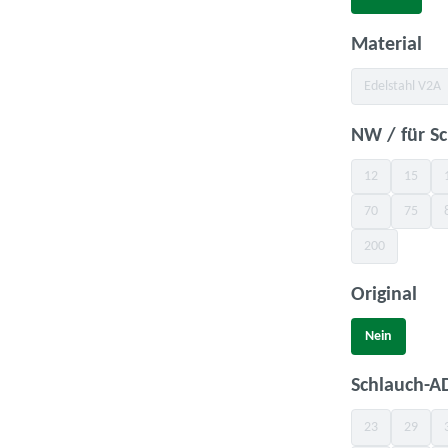
(Diese Option
au
Material
Edelstahl V2A
(Diese Opt
NW / für S
12
15
(Diese Option is
(Diese O
70
75
(Diese Option is
(Diese O
200
(Diese Option is
aus
Original
Nein
(Diese Option i
Schlauch-
23
29
(Diese Option is
(Diese O