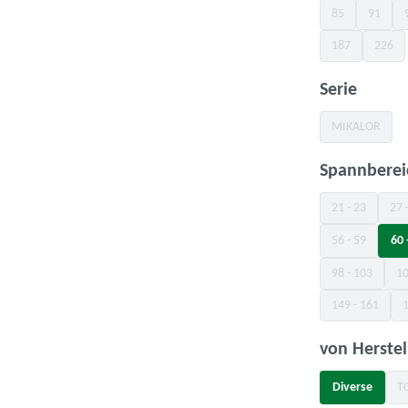
85
91
(Diese Option is
(Diese O
187
226
(Diese Option is
(Diese
auswä
Serie
MIKALOR
(Diese Optio
Spannbere
21 - 23
27 
(Diese Option 
56 - 59
60 
(Diese Option 
98 - 103
10
(Diese Option
149 - 161
1
(Diese Optio
von Herstel
Diverse
T
(Diese Option