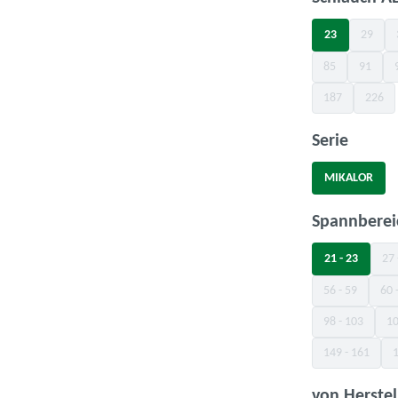
23
29
(Diese 
85
91
(Diese Option is
(Diese O
187
226
(Diese Option is
(Diese
auswä
Serie
MIKALOR
Spannbere
21 - 23
27 
56 - 59
60 
(Diese Option 
98 - 103
10
(Diese Option
149 - 161
1
(Diese Optio
von Herstel