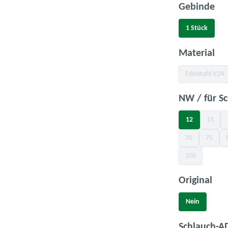
au
Gebinde
1 Stück
au
Material
Edelstahl V2A
(Diese Opt
NW / für S
12
15
(Diese 
70
75
(Diese Option is
(Diese O
200
(Diese Option is
aus
Original
Nein
Schlauch-