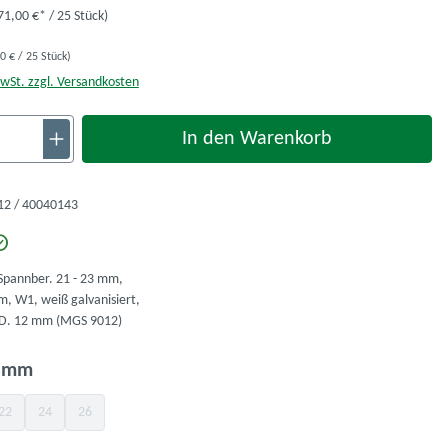
71,00 €* / 25 Stück)
0 € / 25 Stück)
MwSt. zzgl. Versandkosten
nzahl: Gib den gewünschten Wert ein oder ben
In den Warenkorb
2 / 40040143
 Spannber. 21 - 23 mm,
, W1, weiß galvanisiert,
 D. 12 mm (MGS 9012)
auswählen
e mm
22
24
26
Option ist zurzeit nicht verfügbar.)
(Diese Option ist zurzeit nicht verfügbar.)
(Diese Option ist zurzeit nicht verfügbar.)
(Diese Option ist zurzeit nicht verfügbar.)