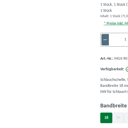
1 Stück,
1 Stück
(
1 Stück
Inhalt:
1 Stück
(71,0
* Preise inkl. 
Produkt A
Art.-Nr.:
MGS-901
Verfügbarkeit:
Schlauchschelle,
Bandbreite 18 mm
NW für Schlauch
Bandbreit
18
20
(Diese 