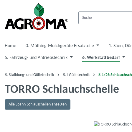
 Hauptinhalt springen
Zur Suche springen
Zur Hauptnavigation springen
Home
0. Müthing-Mulchgeräte Ersatzteile
1. Säen, Dü
5. Fahrzeug- und Antriebstechnik
6. Werkstattbedarf
8. Stalldung- und Gülletechnik
8.1 Gülletechnik
8.1/26 Schlauchsch
TORRO Schlauchschelle
Alle Spann-Schlauschellen anzeigen
Bildergalerie überspringen